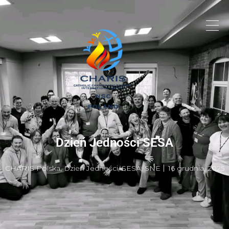
Dzień Jedności SESA
CHARIS Polska
,
Dzień Jedności
,
SESA
,
SNE
16 grudnia, 2025