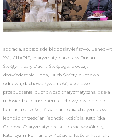
adoracja
,
apostolskie błogosławieństwo
,
Benedykt
XVI
,
CHARIS
,
charyzmaty
,
chrzest w Duchu
Świętym
,
dary Ducha Świętego
,
diecezja
,
doświadczenie Boga
,
Duch Święty
,
duchowa
odnowa
,
duchowa żywotność
,
duchowe
przebudzenie
,
duchowość charyzmatyczna
,
dzieła
miłosierdzia
,
ekumenizm duchowy
,
ewangelizacja
,
formacja chrześcijańska
,
harmonia charyzmatów
,
jedność chrześcijan
,
jedność Kościoła
,
Katolicka
Odnowa Charyzmatyczna
,
katolickie wspólnoty
,
katolicyzm
,
komunia w Kościele
,
Kościół katolicki
,