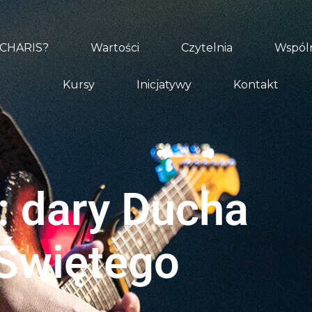
 CHARIS?
Wartości
Czytelnia
Wspóln
Kursy
Inicjatywy
Kontakt
: dary Ducha
Świętego