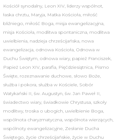
Kościół synodalny
,
Leon XIV
,
liderzy wspólnot
,
łaska chrztu
,
Maryja
,
Matka Kościoła
,
miłość
bliźniego
,
miłość Boga
,
misja ewangelizacyjna
,
misja Kościoła
,
modlitwa spontaniczna
,
modlitwa
uwielbienia
,
nadzieja chrześcijańska
,
nowa
ewangelizacja
,
odnowa Kościoła
,
Odnowa w
Duchu Świętym
,
odnowa wiary
,
papież Franciszek
,
Papież Leon XIV
,
parafia
,
Pięćdziesiątnica
,
Pismo
Święte
,
rozeznawanie duchowe
,
słowo Boże
,
służba i pokora
,
służba w Kościele
,
Sobór
Watykański II
,
św. Augustyn
,
św. Jan Paweł II
,
świadectwo wiary
,
świadkowie Chrystusa
,
szkoły
modlitwy
,
troska o ubogich
,
uwielbienie Boga
,
wspólnota charyzmatyczna
,
wspólnota wierzących
,
wspólnoty ewangelizacyjne
,
Zesłanie Ducha
Świętego
,
życie chrześcijańskie
,
życie w Duchu