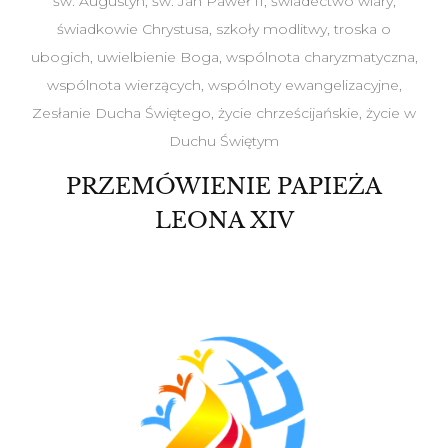
św. Augustyn
,
św. Jan Paweł II
,
świadectwo wiary
,
świadkowie Chrystusa
,
szkoły modlitwy
,
troska o
ubogich
,
uwielbienie Boga
,
wspólnota charyzmatyczna
,
wspólnota wierzących
,
wspólnoty ewangelizacyjne
,
Zesłanie Ducha Świętego
,
życie chrześcijańskie
,
życie w
Duchu Świętym
PRZEMÓWIENIE PAPIEŻA
LEONA XIV