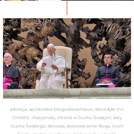
adoracja
,
apostolskie błogosławieństwo
,
Benedykt XVI
,
CHARIS
,
charyzmaty
,
chrzest w Duchu Świętym
,
dary
Ducha Świętego
,
diecezja
,
doświadczenie Boga
,
Duch