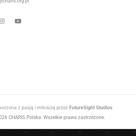
@charis.org.pl
worzona z pasją i miłością przez
FutureSight Studios
026 CHARIS Polska. Wszelkie prawa zastrzeżone.