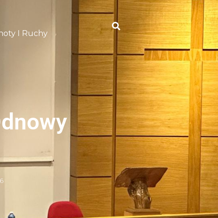
oty I Ruchy
 Odnowy
6