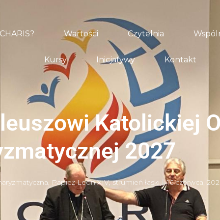
 CHARIS?
Wartości
Czytelnia
Wspóln
Kursy
Inicjatywy
Kontakt
ileuszowi Katolickiej
yzmatycznej 2027
haryzmatyczna
,
Papież Leon XIV
,
strumień łaski
16 czerwca, 202