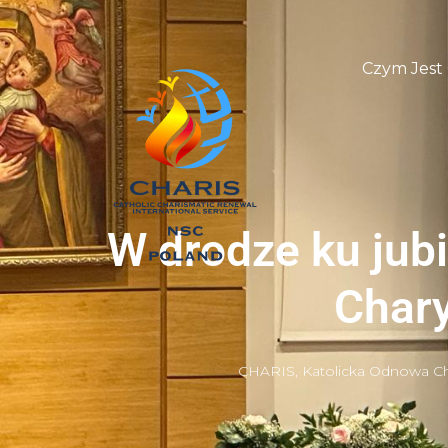
Czym Jest
W drodze ku jub
Char
CHARIS
,
Katolicka Odnowa C