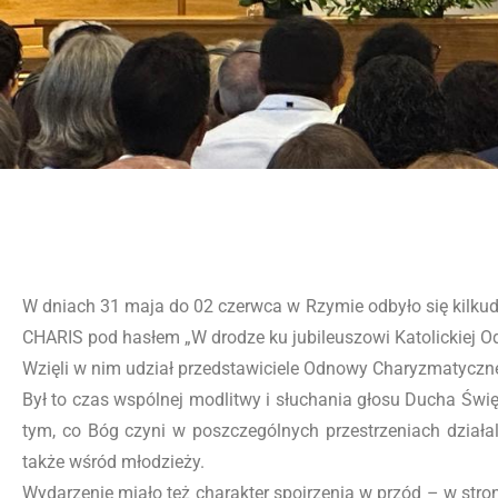
W dniach 31 maja do 02 czerwca w Rzymie odbyło się kilku
CHARIS pod hasłem „W drodze ku jubileuszowi Katolickiej 
Wzięli w nim udział przedstawiciele Odnowy Charyzmatyczne
Był to czas wspólnej modlitwy i słuchania głosu Ducha Świę
tym, co Bóg czyni w poszczególnych przestrzeniach działa
także wśród młodzieży.
Wydarzenie miało też charakter spojrzenia w przód – w stro