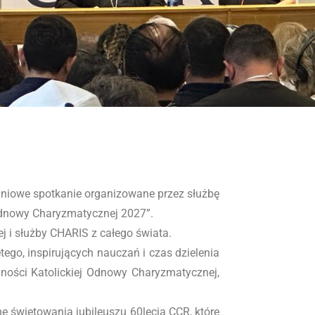
dniowe spotkanie organizowane przez służbę
Odnowy Charyzmatycznej 2027”.
j i służby CHARIS z całego świata.
tego, inspirujących nauczań i czas dzielenia
lności Katolickiej Odnowy Charyzmatycznej,
nę świętowania jubileuszu 60lecia CCR, które