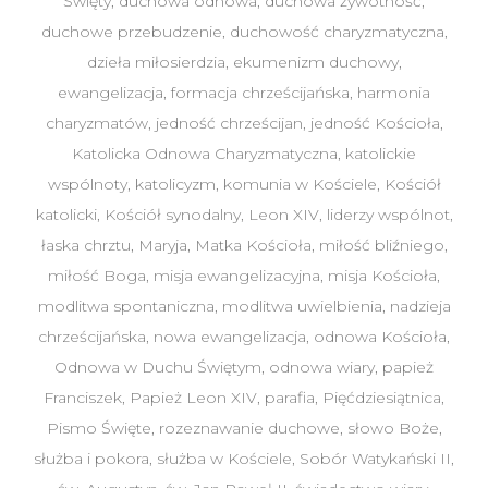
Święty
,
duchowa odnowa
,
duchowa żywotność
,
duchowe przebudzenie
,
duchowość charyzmatyczna
,
dzieła miłosierdzia
,
ekumenizm duchowy
,
ewangelizacja
,
formacja chrześcijańska
,
harmonia
charyzmatów
,
jedność chrześcijan
,
jedność Kościoła
,
Katolicka Odnowa Charyzmatyczna
,
katolickie
wspólnoty
,
katolicyzm
,
komunia w Kościele
,
Kościół
katolicki
,
Kościół synodalny
,
Leon XIV
,
liderzy wspólnot
,
łaska chrztu
,
Maryja
,
Matka Kościoła
,
miłość bliźniego
,
miłość Boga
,
misja ewangelizacyjna
,
misja Kościoła
,
modlitwa spontaniczna
,
modlitwa uwielbienia
,
nadzieja
chrześcijańska
,
nowa ewangelizacja
,
odnowa Kościoła
,
Odnowa w Duchu Świętym
,
odnowa wiary
,
papież
Franciszek
,
Papież Leon XIV
,
parafia
,
Pięćdziesiątnica
,
Pismo Święte
,
rozeznawanie duchowe
,
słowo Boże
,
służba i pokora
,
służba w Kościele
,
Sobór Watykański II
,