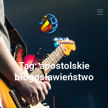
Tag: apostolskie
błogosławieństwo