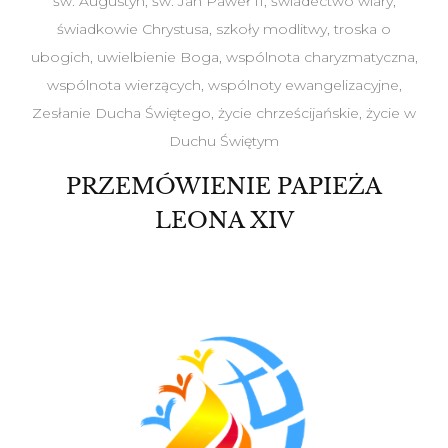
św. Augustyn
,
św. Jan Paweł II
,
świadectwo wiary
,
świadkowie Chrystusa
,
szkoły modlitwy
,
troska o
ubogich
,
uwielbienie Boga
,
wspólnota charyzmatyczna
,
wspólnota wierzących
,
wspólnoty ewangelizacyjne
,
Zesłanie Ducha Świętego
,
życie chrześcijańskie
,
życie w
Duchu Świętym
PRZEMÓWIENIE PAPIEŻA
LEONA XIV