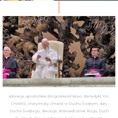
adoracja
,
apostolskie błogosławieństwo
,
Benedykt XVI
,
CHARIS
,
charyzmaty
,
chrzest w Duchu Świętym
,
dary
Ducha Świętego
,
diecezja
,
doświadczenie Boga
,
Duch