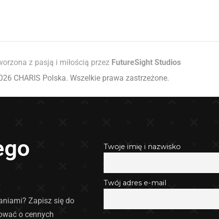
worzona z pasją i miłością przez
FutureSight Studios
026 CHARIS Polska. Wszelkie prawa zastrzeżone.
ego
Twoje imię i nazwisko
Twój adres e-mail
łaniami? Zapisz się do
mować o cennych