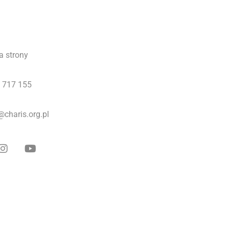
a strony
 717 155
@charis.org.pl