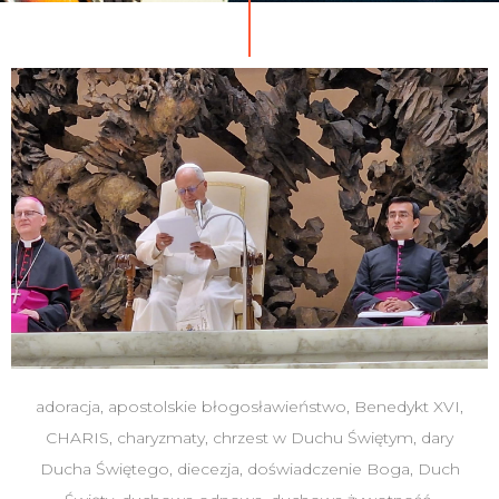
adoracja
,
apostolskie błogosławieństwo
,
Benedykt XVI
,
CHARIS
,
charyzmaty
,
chrzest w Duchu Świętym
,
dary
Ducha Świętego
,
diecezja
,
doświadczenie Boga
,
Duch