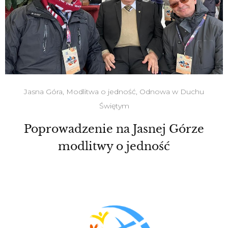
Jasna Góra
,
Modlitwa o jedność
,
Odnowa w Duchu
Świętym
Poprowadzenie na Jasnej Górze
modlitwy o jedność