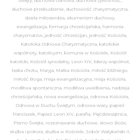
Święty
,
duchowa odnowa
,
duchowa żywotność
,
duchowe przebudzenie
,
duchowość charyzmatyczna
,
dzieła miłosierdzia
,
ekumenizm duchowy
,
ewangelizacja
,
formacja chrześcijańska
,
harmonia
charyzmatów
,
jedność chrześcijan
,
jedność Kościoła
,
Katolicka Odnowa Charyzmatyczna
,
katolickie
wspólnoty
,
katolicyzm
,
komunia w Kościele
,
Kościół
katolicki
,
Kościół synodalny
,
Leon XIV
,
liderzy wspólnot
,
łaska chrztu
,
Maryja
,
Matka Kościoła
,
miłość bliźniego
,
miłość Boga
,
misja ewangelizacyjna
,
misja Kościoła
,
modlitwa spontaniczna
,
modlitwa uwielbienia
,
nadzieja
chrześcijańska
,
nowa ewangelizacja
,
odnowa Kościoła
,
Odnowa w Duchu Świętym
,
odnowa wiary
,
papież
Franciszek
,
Papież Leon XIV
,
parafia
,
Pięćdziesiątnica
,
Pismo Święte
,
rozeznawanie duchowe
,
słowo Boże
,
służba i pokora
,
służba w Kościele
,
Sobór Watykański II
,