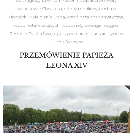
św. Augustyn
,
św. Jan Paweł II
,
świadectwo wiary
,
świadkowie Chrystusa
,
szkoły modlitwy
,
troska o
ubogich
,
uwielbienie Boga
,
wspólnota charyzmatyczna
,
wspólnota wierzących
,
wspólnoty ewangelizacyjne
,
Zesłanie Ducha Świętego
,
życie chrześcijańskie
,
życie w
Duchu Świętym
PRZEMÓWIENIE PAPIEŻA
LEONA XIV