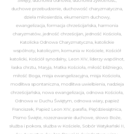
Święty
,
duchowa odnowa
,
duchowa żywotność
,
duchowe przebudzenie
,
duchowość charyzmatyczna
,
dzieła miłosierdzia
,
ekumenizm duchowy
,
ewangelizacja
,
formacja chrześcijańska
,
harmonia
charyzmatów
,
jedność chrześcijan
,
jedność Kościoła
,
Katolicka Odnowa Charyzmatyczna
,
katolickie
wspólnoty
,
katolicyzm
,
komunia w Kościele
,
Kościół
katolicki
,
Kościół synodalny
,
Leon XIV
,
liderzy wspólnot
,
łaska chrztu
,
Maryja
,
Matka Kościoła
,
miłość bliźniego
,
miłość Boga
,
misja ewangelizacyjna
,
misja Kościoła
,
modlitwa spontaniczna
,
modlitwa uwielbienia
,
nadzieja
chrześcijańska
,
nowa ewangelizacja
,
odnowa Kościoła
,
Odnowa w Duchu Świętym
,
odnowa wiary
,
papież
Franciszek
,
Papież Leon XIV
,
parafia
,
Pięćdziesiątnica
,
Pismo Święte
,
rozeznawanie duchowe
,
słowo Boże
,
służba i pokora
,
służba w Kościele
,
Sobór Watykański II
,