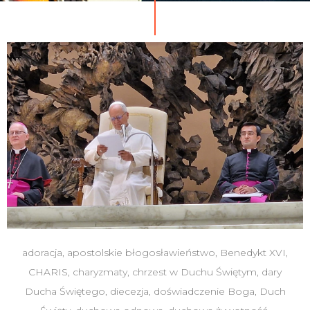
adoracja
,
apostolskie błogosławieństwo
,
Benedykt XVI
,
CHARIS
,
charyzmaty
,
chrzest w Duchu Świętym
,
dary
Ducha Świętego
,
diecezja
,
doświadczenie Boga
,
Duch