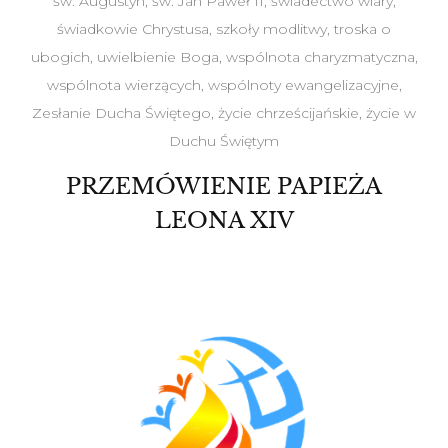
św. Augustyn
,
św. Jan Paweł II
,
świadectwo wiary
,
świadkowie Chrystusa
,
szkoły modlitwy
,
troska o
ubogich
,
uwielbienie Boga
,
wspólnota charyzmatyczna
,
wspólnota wierzących
,
wspólnoty ewangelizacyjne
,
Zesłanie Ducha Świętego
,
życie chrześcijańskie
,
życie w
Duchu Świętym
PRZEMÓWIENIE PAPIEŻA
LEONA XIV