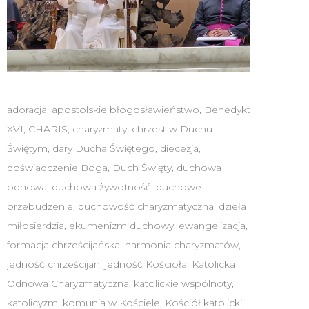
adoracja
,
apostolskie błogosławieństwo
,
Benedykt
XVI
,
CHARIS
,
charyzmaty
,
chrzest w Duchu
Świętym
,
dary Ducha Świętego
,
diecezja
,
doświadczenie Boga
,
Duch Święty
,
duchowa
odnowa
,
duchowa żywotność
,
duchowe
przebudzenie
,
duchowość charyzmatyczna
,
dzieła
miłosierdzia
,
ekumenizm duchowy
,
ewangelizacja
,
formacja chrześcijańska
,
harmonia charyzmatów
,
jedność chrześcijan
,
jedność Kościoła
,
Katolicka
Odnowa Charyzmatyczna
,
katolickie wspólnoty
,
katolicyzm
,
komunia w Kościele
,
Kościół katolicki
,