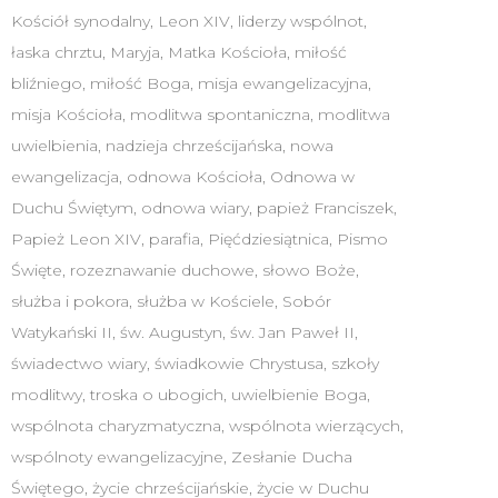
Kościół synodalny
,
Leon XIV
,
liderzy wspólnot
,
łaska chrztu
,
Maryja
,
Matka Kościoła
,
miłość
bliźniego
,
miłość Boga
,
misja ewangelizacyjna
,
misja Kościoła
,
modlitwa spontaniczna
,
modlitwa
uwielbienia
,
nadzieja chrześcijańska
,
nowa
ewangelizacja
,
odnowa Kościoła
,
Odnowa w
Duchu Świętym
,
odnowa wiary
,
papież Franciszek
,
Papież Leon XIV
,
parafia
,
Pięćdziesiątnica
,
Pismo
Święte
,
rozeznawanie duchowe
,
słowo Boże
,
służba i pokora
,
służba w Kościele
,
Sobór
Watykański II
,
św. Augustyn
,
św. Jan Paweł II
,
świadectwo wiary
,
świadkowie Chrystusa
,
szkoły
modlitwy
,
troska o ubogich
,
uwielbienie Boga
,
wspólnota charyzmatyczna
,
wspólnota wierzących
,
wspólnoty ewangelizacyjne
,
Zesłanie Ducha
Świętego
,
życie chrześcijańskie
,
życie w Duchu